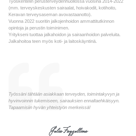
Työskentelin perusterveydenhuollossa vuosina 2014-2022
(mm. terveyskeskusten sairaalat, hoivakodit, kotihoito,
Keravan terveysaseman avovastaanotto).
Vuonna 2022 suoritin jalkojenhoidon ammattitutkinnon
opintoja ja perustin toiminimen.
Yritykseni tuottaa jalkahoidon ja sairaanhoidon palveluita.
Jalkahoitoa teen myös koti- ja laitoskäyntinä.
Työssäni tähtään asiakkaan terveyden, toimintakyvyn ja
hyvinvoinnin tukemiseen, sairauksien ennaltaehkäisyyn.
Tapaamisiin hyvän yhteistyön merkeissä!
Julia Fayzullina