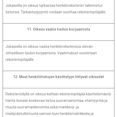
Jokaisella on oikeus tarkastaa henkilörekisteriin tallennetut
tietonsa. Tarkastuspyyntö voidaan osoittaa rekisterinpitäjälle.
11. Oikeus vaatie tiedon korjaamista
Jokaisella on oikeus vaatia henkilörekisterissa olevan
virheellisen tiedon korjaamista. Vaatimukset osoitetaan
rekisterinpitäjälle.
12. Muut henkilötietojen käsittelyyn liittyvät oikeudet
Rekisteröidyllä on oikeus kieltää rekisterinpitäjää käsittelemästä
häntä itseään koskevaa tietoa suoramainontaa, etämyyntiä ja
muuta suoramarkkinointia sekä markkina- ja
mielipidetutkimusta samoin kuin henkilömatrikkelia ja