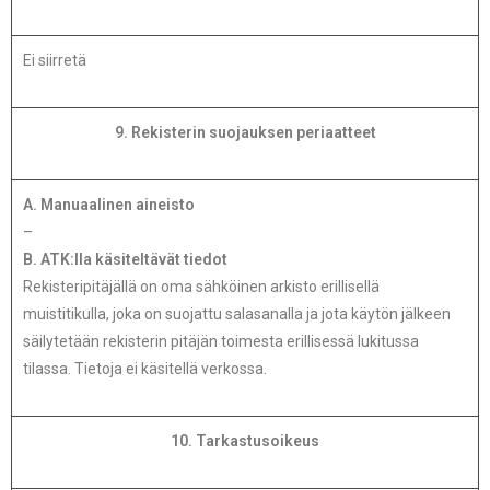
Ei siirretä
9. Rekisterin suojauksen periaatteet
A. Manuaalinen aineisto
–
B. ATK:lla käsiteltävät tiedot
Rekisteripitäjällä on oma sähköinen arkisto erillisellä
muistitikulla, joka on suojattu salasanalla ja jota käytön jälkeen
säilytetään rekisterin pitäjän toimesta erillisessä lukitussa
tilassa. Tietoja ei käsitellä verkossa.
10. Tarkastusoikeus