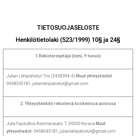
TIETOSUOJASELOSTE
Henkilötietolaki (523/1999) 10§ ja 24§
1.Rekisterinpitäjä (nimi, Y-tunus)
Julian Lähipalvelut Tmi (2458304-4)
Muut yhteystiedot
:
0458545181, julianlahipalvelut@gmail.com
2. Yhteyshenkilö rekisteriä koskevissa asioissa
Julia Fayzullina Asemanaukio 7, 04200 Kerava
Muut
yhteystiedot:
0458545181, julianlahipalvelut@gmail.com